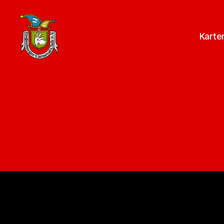
Karte
ZCC
e.V.
Homepage