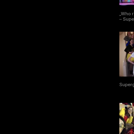
„Who r
– Super
Superg