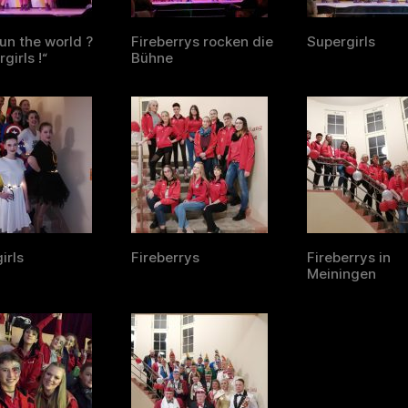
un the world ?
Fireberrys rocken die
Supergirls
girls !“
Bühne
irls
Fireberrys
Fireberrys in
Meiningen