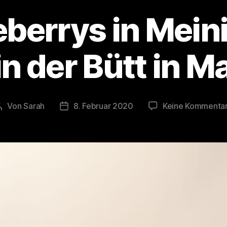
reberrys in Mein
n der Bütt in M
Von
Sarah
8. Februar 2020
Keine Kommenta
Beitragsautor
Veröffentlichungsdatum