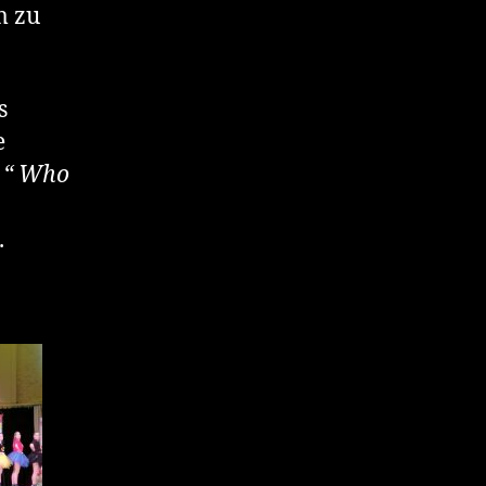
m zu
s
e
z
“ Who
.