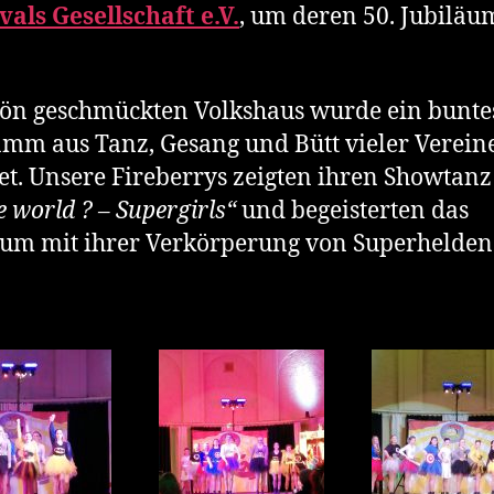
als Gesellschaft e.V.
, um deren 50. Jubiläu
ön geschmückten Volkshaus wurde ein bunte
mm aus Tanz, Gesang und Bütt vieler Verein
tet. Unsere Fireberrys zeigten ihren Showtan
e world ? – Supergirls“
und begeisterten das
um mit ihrer Verkörperung von Superhelden