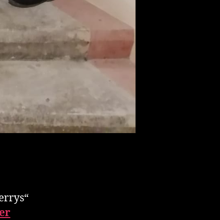
errys“
er