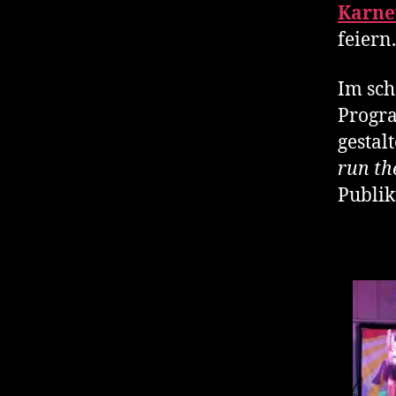
Karnev
feiern.
Im sch
Progra
gestal
run th
Publik