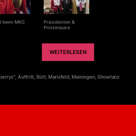
tt beim MKG
Präsidenten &
Prinzenpare
„Die
WEITERLESEN
Fireberrys
in
Meiningen
berrys"
,
Auftritt
,
Bütt
,
Marisfeld
,
Meiningen
,
Showtanz
rter
&
Sarah
in
der
Bütt
in