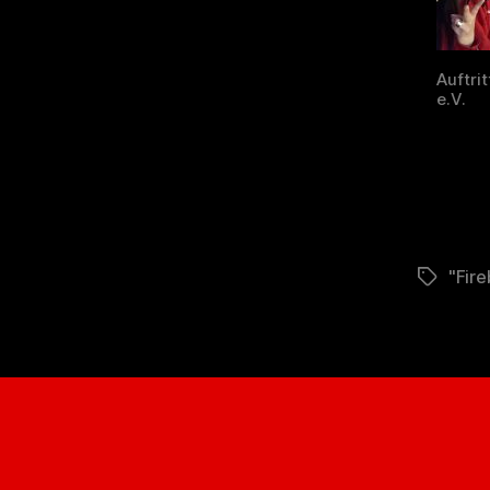
Auftri
e.V.
"Fire
Schlagwö