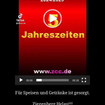
a
y
e
r
00:00
00:18
Für Speisen und Getränke ist gesorgt.
Ziegenberg Helau!!!