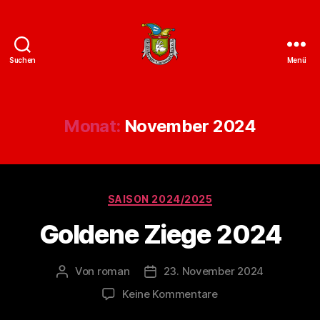
Suchen
Menü
ZCC
e.V.
Homepage
Monat:
November 2024
Kategorien
SAISON 2024/2025
Goldene Ziege 2024
Von
roman
23. November 2024
Beitragsautor
Veröffentlichungsdatum
zu
Keine Kommentare
Goldene