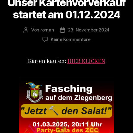
Unser Kartenvorverkauf
startet am 01.12.2024
Von
roman
23. November 2024
Beitragsautor
Veröffentlichungsdatum
zu
Keine Kommentare
Unser
Kartenvorverkauf
startet
Karten kaufen:
HIER KLICKEN
am
01.12.2024