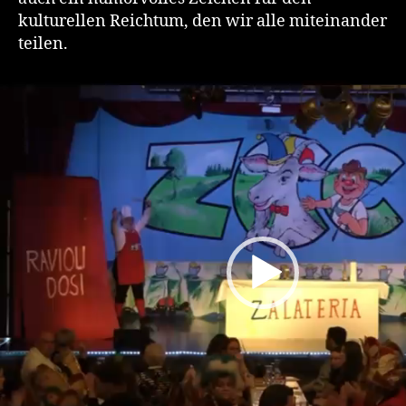
kulturellen Reichtum, den wir alle miteinander
teilen.
V
i
d
e
o
-
P
l
a
y
e
r