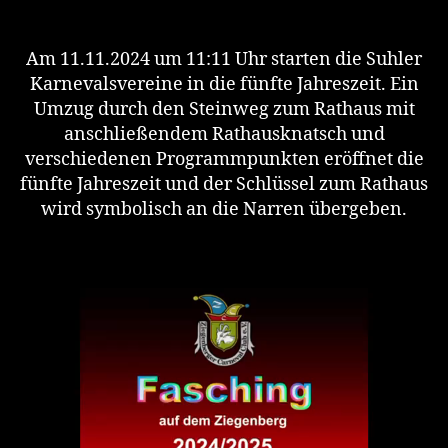
Am 11.11.2024 um 11:11 Uhr starten die Suhler
Karnevalsvereine in die fünfte Jahreszeit. Ein
Umzug durch den Steinweg zum Rathaus mit
anschließendem Rathausknatsch und
verschiedenen Programmpunkten eröffnet die
fünfte Jahreszeit und der Schlüssel zum Rathaus
wird symbolisch an die Narren übergeben.
V
i
d
e
o
-
P
l