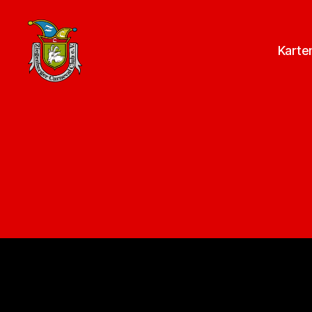
Karte
ZCC
e.V.
Homepage