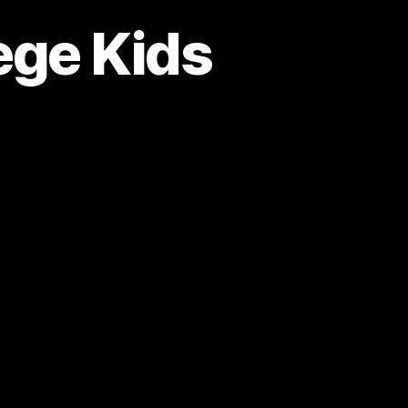
ege Kids
zu
e
Ergebnisse
Goldene
Ziege
Kids
Sommer
2022