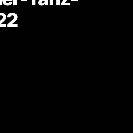
22
zu
e
Ergebnisse
Suhler
Männer-
Tanz-
Kampf-
Nacht
2022