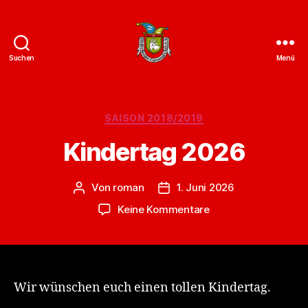
Suchen
Menü
ZCC
e.V.
Homepage
Kategorien
SAISON 2018/2019
Kindertag 2026
Von
roman
1. Juni 2026
Beitragsautor
Veröffentlichungsdatum
zu
Keine Kommentare
Kindertag
2026
Wir wünschen euch einen tollen Kindertag.