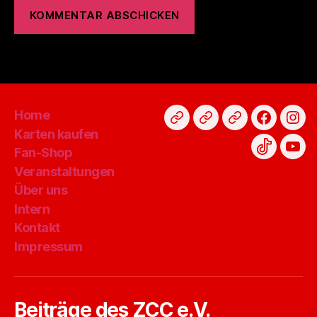
Home
Karten
Fan-
Spenden
Faceboo
Ins
Karten kaufen
kaufen
Shop
Fan-Shop
TikTok
You
Veranstaltungen
Über uns
Intern
Kontakt
Impressum
Beiträge des ZCC e.V.