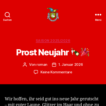
Suchen
Menü
ZCC
e.V.
Homepage
Kategorien
SAISON 2025/2026
Prost Neujahr
Von
roman
1. Januar 2026
Beitragsautor
Veröffentlichungsdatum
zu
Keine Kommentare
Prost
Neujahr
Wir hoffen, ihr seid gut ins neue Jahr gerutscht
– mit guter Laune, Glitzer im Haar und ohne zu