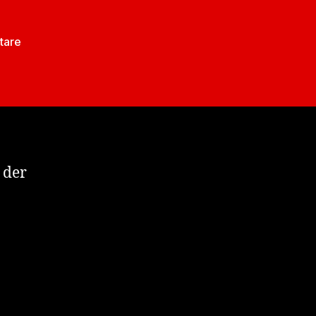
zu
tare
Ist
der
Weihnachtsmann
im
ZCC?
 der