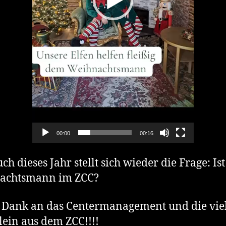
y
e
r
00:00
00:16
ch dieses Jahr stellt sich wieder die Frage: Ist
achtsmann im ZCC?
 Dank an das Centermanagement und die vie
lein aus dem ZCC!!!!