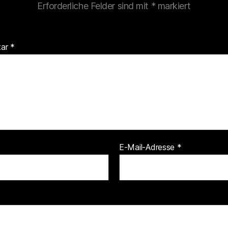
Erforderliche Felder sind mit
*
markiert
tar
*
E-Mail-Adresse
*