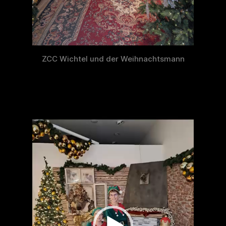
ZCC Wichtel und der Weihnachtsmann
V
i
d
e
o
-
P
l
a