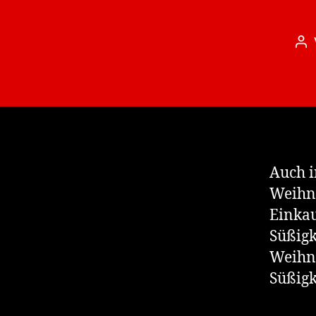
Be
Auch i
Weihna
Einkau
Süßigk
Weihna
Süßigk