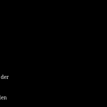
 der
len