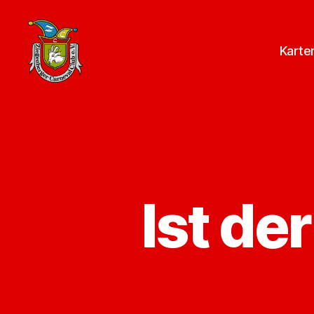
Karte
ZCC
e.V.
Homepage
Ist d