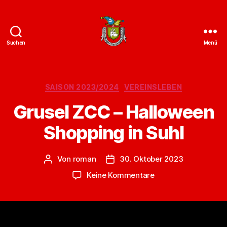
Suchen
Menü
ZCC
e.V.
Homepage
Kategorien
SAISON 2023/2024
VEREINSLEBEN
Grusel ZCC – Halloween
Shopping in Suhl
Von
roman
30. Oktober 2023
Beitragsautor
Veröffentlichungsdatum
zu
Keine Kommentare
Grusel
ZCC
–
Halloween