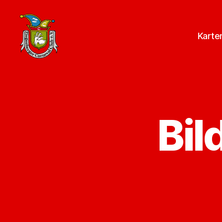
Karte
ZCC
e.V.
Homepage
Bil