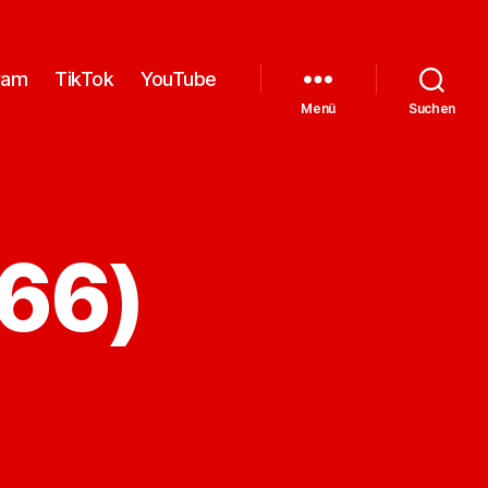
ram
TikTok
YouTube
Menü
Suchen
366)
zu
Bild
(228
von