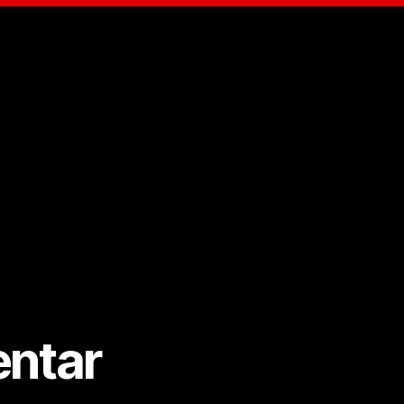
366)
ntar