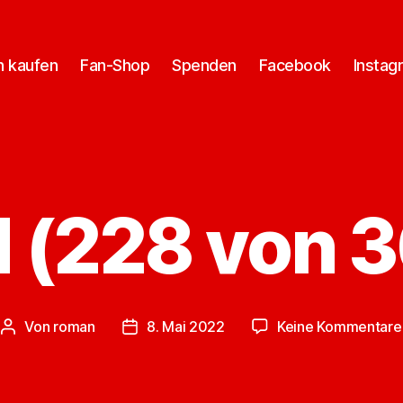
n kaufen
Fan-Shop
Spenden
Facebook
Instag
d (228 von 
Von
roman
8. Mai 2022
Keine Kommentare
Beitragsautor
Veröffentlichungsdatum