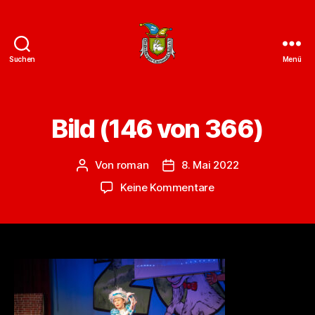
Suchen
Menü
ZCC
e.V.
Homepage
Bild (146 von 366)
Von
roman
8. Mai 2022
Beitragsautor
Veröffentlichungsdatum
zu
Keine Kommentare
Bild
(146
von
366)