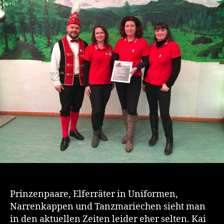
der
Jugendherberge
Tambach-
Dietharz
Prinzenpaare, Elferräter in Uniformen,
Narrenkappen und Tanzmariechen sieht man
in den aktuellen Zeiten leider eher selten. Kai