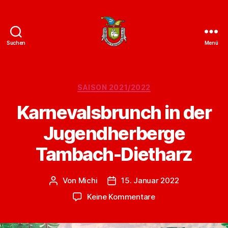
Suchen
Menü
ZCC
e.V.
Homepage
Kategorien
SAISON 2021/2022
Karnevalsbrunch in der
Jugendherberge
Tambach-Dietharz
Von
Michi
15. Januar 2022
Beitragsautor
Veröffentlichungsdatum
zu
Keine Kommentare
Karnevalsbrunch
in