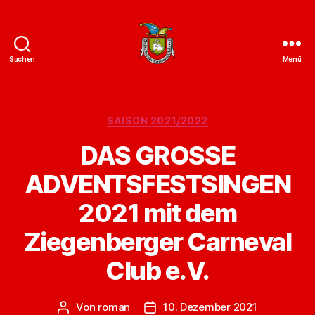
Suchen
Menü
ZCC
e.V.
Homepage
Kategorien
SAISON 2021/2022
DAS GROSSE
ADVENTSFESTSINGEN
2021 mit dem
Ziegenberger Carneval
Club e.V.
Von
roman
10. Dezember 2021
Beitragsautor
Veröffentlichungsdatum