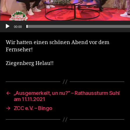
a
y
e
r
00:00
Wir hatten einen schönen Abend vor dem
Fernseher!
Ziegenberg Helau!!
←
„Ausgemerkelt, un nu?“ – Rathaussturm Suhl
am 11.11.2021
→
ZCC e.V. – Bingo