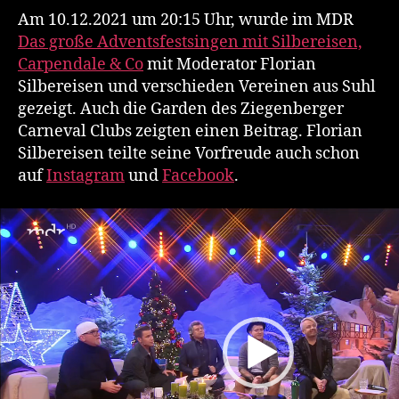
Am 10.12.2021 um 20:15 Uhr, wurde im MDR
Das große Adventsfestsingen mit Silbereisen,
Carpendale & Co
mit Moderator Florian
Silbereisen und verschieden Vereinen aus Suhl
gezeigt. Auch die Garden des Ziegenberger
Carneval Clubs zeigten einen Beitrag. Florian
Silbereisen teilte seine Vorfreude auch schon
auf
Instagram
und
Facebook
.
V
i
d
e
o
-
P
l