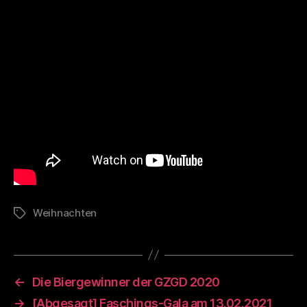
mit
dem
Weihnachtslied
des
ZCC
e.V.
Weihnachten
Schlagwörter
←
Die Biergewinner der GZGD 2020
→
[Abgesagt] Faschings-Gala am 13.02.2021