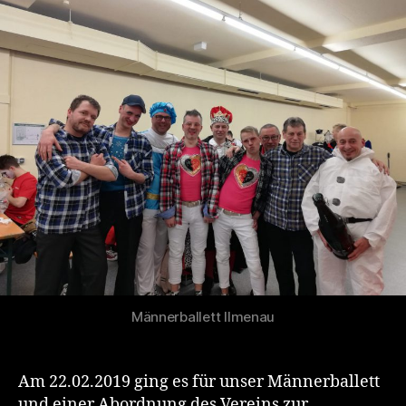
bringt
die
Frauenherzen
zum
Beben
!
Männerballett Ilmenau
Am 22.02.2019 ging es für unser Männerballett
und einer Abordnung des Vereins zur