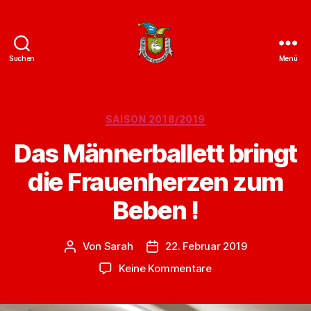
Suchen
Menü
ZCC
e.V.
Homepage
Kategorien
SAISON 2018/2019
Das Männerballett bringt
die Frauenherzen zum
Beben !
Von
Sarah
22. Februar 2019
Beitragsautor
Veröffentlichungsdatum
zu
Keine Kommentare
Das
Männerballett