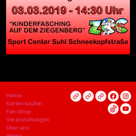
Home
Karten
Fan-
Spenden
Faceboo
Ins
Karten kaufen
kaufen
Shop
Fan-Shop
TikTok
You
Veranstaltungen
Über uns
Intern