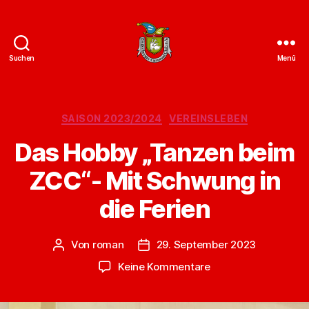
Suchen
Menü
ZCC
e.V.
Homepage
Kategorien
SAISON 2023/2024
VEREINSLEBEN
Das Hobby „Tanzen beim
ZCC“- Mit Schwung in
die Ferien
Von
roman
29. September 2023
Beitragsautor
Veröffentlichungsdatum
zu
Keine Kommentare
Das
Hobby