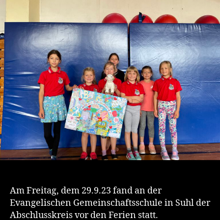
„Tanzen
beim
ZCC“-
Mit
Schwung
in
die
Ferien
Am Freitag, dem 29.9.23 fand an der
Evangelischen Gemeinschaftsschule in Suhl der
Abschlusskreis vor den Ferien statt.